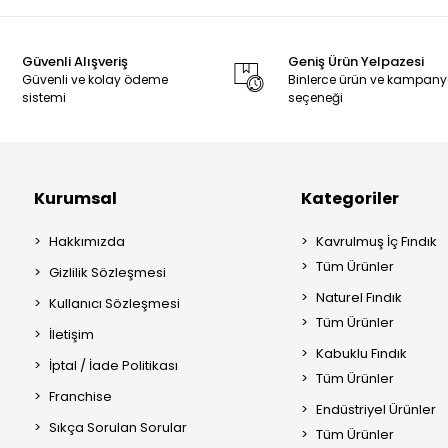
Güvenli Alışveriş
Geniş Ürün Yelpazesi
Güvenli ve kolay ödeme
Binlerce ürün ve kampan
sistemi
seçeneği
Kurumsal
Kategoriler
Hakkımızda
Kavrulmuş İç Fındık
Tüm Ürünler
Gizlilik Sözleşmesi
Naturel Fındık
Kullanıcı Sözleşmesi
Tüm Ürünler
İletişim
Kabuklu Fındık
İptal / İade Politikası
Tüm Ürünler
Franchise
Endüstriyel Ürünler
Sıkça Sorulan Sorular
Tüm Ürünler