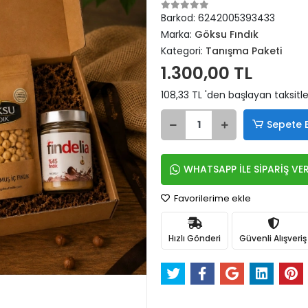
Barkod:
6242005393433
Marka:
Göksu Fındık
Kategori:
Tanışma Paketi
1.300,00 TL
108,33 TL 'den başlayan taksitle
Sepete 
WHATSAPP İLE SİPARİŞ VE
Favorilerime ekle
Hızlı Gönderi
Güvenli Alışveriş