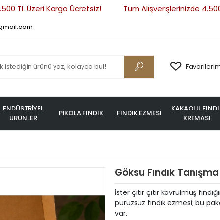
00 TL Üzeri Kargo Ücretsiz!
Tüm Alışverişlerinizde 4.500 T
gmail.com
Favorileri
ENDÜSTRİYEL
KAKAOLU FINDI
PİKOLA FINDIK
FINDIK EZMESİ
ÜRÜNLER
KREMASI
Göksu Fındık Tanışma 
İster çıtır çıtır kavrulmuş fındığ
pürüzsüz fındık ezmesi; bu pa
var.