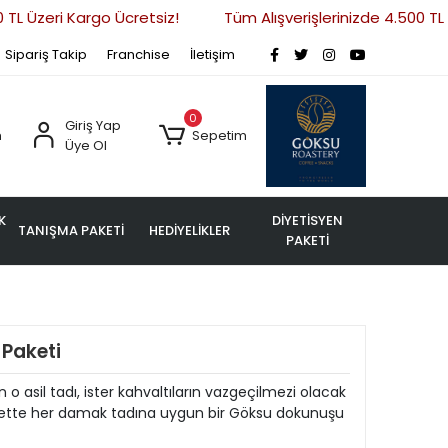
L Üzeri Kargo Ücretsiz!
Tüm Alışverişlerinizde 4.500 TL Üz
Sipariş Takip
Franchise
İletişim
0
Giriş Yap
m
Sepetim
Üye Ol
K
DİYETİSYEN
TANIŞMA PAKETİ
HEDİYELİKLER
PAKETİ
Paketi
ın o asil tadı, ister kahvaltıların vazgeçilmezi olacak
kette her damak tadına uygun bir Göksu dokunuşu