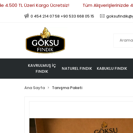
 4.500 TL Üzeri Kargo Ücretsiz!
Tüm Alışverişlerinizde 4.5
0 454 214 07 58 +90 533 668 05 15
goksufindik@
KAVRULMUŞ İÇ
NATUREL FINDIK
KABUKLU FINDIK
FINDIK
Ana Sayfa
Tanışma Paketi