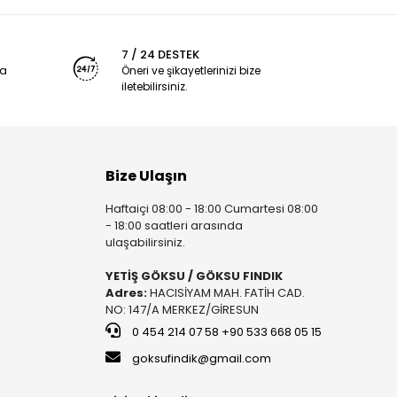
7 / 24 DESTEK
ya
Öneri ve şikayetlerinizi bize
iletebilirsiniz.
Bize Ulaşın
Haftaiçi 08:00 - 18:00 Cumartesi 08:00
- 18:00 saatleri arasında
ulaşabilirsiniz.
YETİŞ GÖKSU / GÖKSU FINDIK
Adres:
HACISİYAM MAH. FATİH CAD.
NO: 147/A MERKEZ/GİRESUN
0 454 214 07 58 +90 533 668 05 15
goksufindik@gmail.com