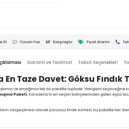
e Et
Yorum Yaz
Karşılaştır
Fiyat Alarmı
Tel
çıklaması
Garanti ve Teslimat
Taksit Seçenekleri
Yo
a En Taze Davet: Göksu Fındık 
k aşkımızı ve emeğimizi tek bir pakette topladık. Hangisini seçeceğine 
nışma Paketi
, Karadeniz’in en seçkin bahçelerinden gelen eşsiz le
kahvaltıların vazgeçilmezi olacak pürüzsüz fındık ezmesi; bu pakette her