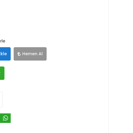
rle
Ekle
Hemen Al
R