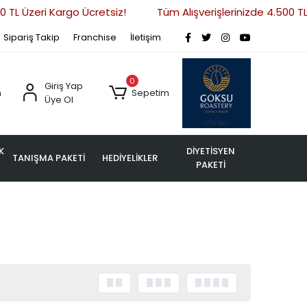
 TL Üzeri Kargo Ücretsiz!
Tüm Alışverişlerinizde 4.500 TL 
Sipariş Takip
Franchise
İletişim
0
Giriş Yap
m
Sepetim
Üye Ol
K
DİYETİSYEN
TANIŞMA PAKETİ
HEDİYELİKLER
PAKETİ