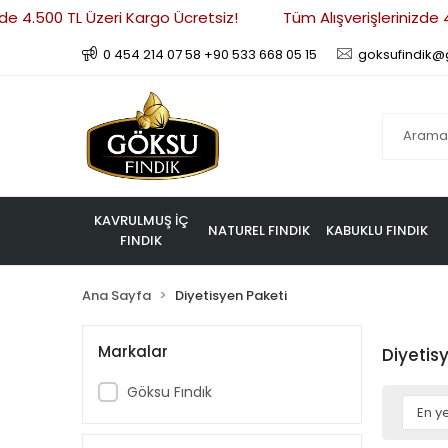
e 4.500 TL Üzeri Kargo Ücretsiz!
Tüm Alışverişlerinizde 4
0 454 214 07 58 +90 533 668 05 15
goksufindik@
KAVRULMUŞ İÇ
NATUREL FINDIK
KABUKLU FINDIK
FINDIK
Ana Sayfa
Diyetisyen Paketi
Markalar
Diyetis
Göksu Fındık