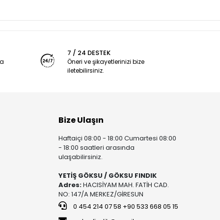
7 / 24 DESTEK
ya
Öneri ve şikayetlerinizi bize
iletebilirsiniz.
Bize Ulaşın
Haftaiçi 08:00 - 18:00 Cumartesi 08:00
- 18:00 saatleri arasında
ulaşabilirsiniz.
YETİŞ GÖKSU / GÖKSU FINDIK
Adres:
HACISİYAM MAH. FATİH CAD.
NO: 147/A MERKEZ/GİRESUN
0 454 214 07 58 +90 533 668 05 15