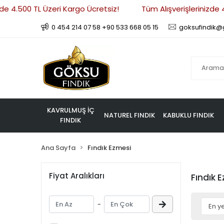
e 4.500 TL Üzeri Kargo Ücretsiz!
Tüm Alışverişlerinizde 4
0 454 214 07 58 +90 533 668 05 15
goksufindik@
KAVRULMUŞ İÇ
NATUREL FINDIK
KABUKLU FINDIK
FINDIK
Ana Sayfa
Fındık Ezmesi
Fiyat Aralıkları
Fındık 
-