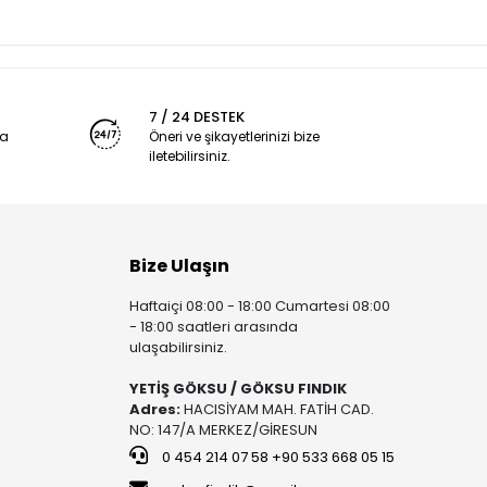
7 / 24 DESTEK
ya
Öneri ve şikayetlerinizi bize
iletebilirsiniz.
Bize Ulaşın
Haftaiçi 08:00 - 18:00 Cumartesi 08:00
- 18:00 saatleri arasında
ulaşabilirsiniz.
YETİŞ GÖKSU / GÖKSU FINDIK
Adres:
HACISİYAM MAH. FATİH CAD.
NO: 147/A MERKEZ/GİRESUN
0 454 214 07 58 +90 533 668 05 15