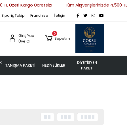
 TL Üzeri Kargo Ücretsiz!
Tüm Alışverişlerinizde 4.500 TL 
Sipariş Takip
Franchise
İletişim
0
Giriş Yap
m
Sepetim
Üye Ol
K
DİYETİSYEN
TANIŞMA PAKETİ
HEDİYELİKLER
PAKETİ