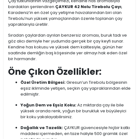
Çay tutkunlarının vazgeçilmezi, kendine has aromasıyla
bardakları şenlendiren
ÇAYKUR 42 Nolu Tirebolu Çayı
,
Karadeniz’in en özel çay yetişme havzalarından biri olan
Tirebolu’nun yüksek yamaçlarından özenle toplanan çay
yapraklarıyla üretilir.
Sıradan çaylardan ayrılan benzersiz aroması, buruk tadı ve
göz alıcı demiyle her yudumda gerçek bir çay keyfi sunar.
Kendine has kokusu ve yüksek dem kalitesiyle, günün her
saatinde demliğin baş köşesinde yer almayı hak eden özel
bir harmandır.
Öne Çıkon Özellikler:
Özel Üretim Bölgesi:
Giresun’un Tirebolu bölgesinin
eşsiz ikliminde yetişen, seçkin çay yapraklarından elde
edilmiştir.
Yoğun Dem ve Eşsiz Koku:
Az miktarda çay ile bile
yüksek oranda renk, yoğun bir burukluk ve büyüleyici
bir koku yakalayabilirsiniz.
Doğallık ve Tazelik:
ÇAYKUR güvencesiyle hiçbir katkı
maddesi içermeden, en taze haliyle 500 gramlık özel